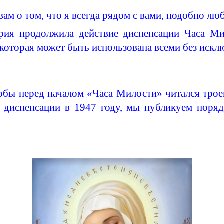
ам о том, что я всегда рядом с вами, подобно лю
ария продолжила действие
диспенсации
Часа Ми
оторая может быть использована всеми без исклю
обы перед началом «Часа Милости» читался троек
й
диспенсации
в 1947 году, мы публикуем поряд