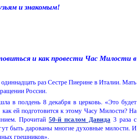
узьям и знакомым!
отовиться и как провести Час Милости в
 одиннадцать раз Сестре
Пиерине
в Италии. Мать
бращении России.
ла в полдень 8 декабря в церковь. «Это будет
, как
ей подготовится к этому Часу Милости? На
аянием. Прочитай
50-й псалом Давида
3 раза с
гут быть дарованы многие духовные милости. И
чных грешников».