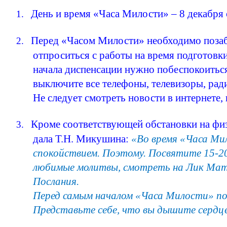
День и время «Часа Милости» – 8 декабря с
1.
Перед «Часом Милости» необходимо позабот
2.
отпроситься с работы на время подготовк
начала
диспенсации
нужно побеспокоиться 
выключите все телефоны, телевизоры, ра
Не следует смотреть новости в интернете,
Кроме соответствующей обстановки на физ
3.
дала Т.Н.
Микушина
:
«Во время «Часа Ми
спокойствием. Поэтому. Посвятите 15-2
любимые молитвы, смотреть на Лик Мате
Послания.
Перед самым началом «Часа Милости» пос
Представьте себе, что вы дышите сердце