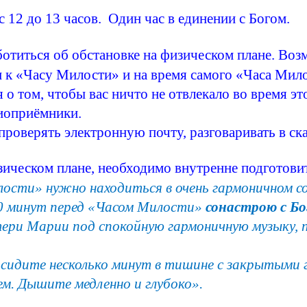
 12 до 13 часов. Один час в единении с Богом.
иться об обстановке на физическом плане. Возмо
и к «Часу Милости» и на время самого «Часа Мило
о том, чтобы вас ничто не отвлекало во время э
диоприёмники.
 проверять электронную почту, разговаривать в
ск
ическом плане, необходимо внутренне подготовит
лости» нужно находиться в очень гармоничном с
0 минут перед «Часом Милости»
сонастрою
с Бо
ри Марии под спокойную гармоничную музыку, 
идите несколько минут в тишине с закрытыми гл
м. Дышите медленно и глубоко».