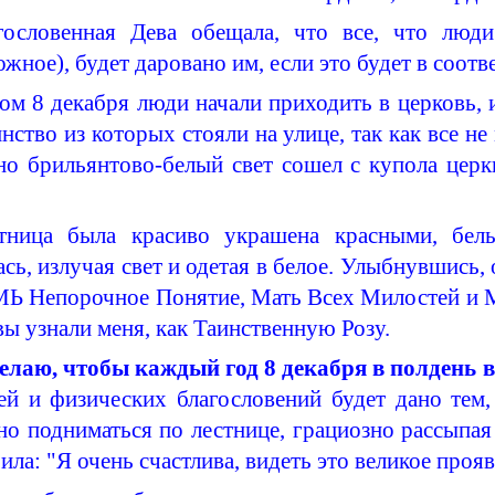
гословенная Дева обещала, что все, что люд
жное), будет даровано им, если это будет в соотв
ом 8 декабря люди начали приходить в церковь, 
ство из которых стояли на улице, так как все не
пно
брильянтово
-белый свет сошел с купола церк
тница была красиво украшена красными, бел
сь, излучая свет и одетая в белое. Улыбнувшись
Ь Непорочное Понятие, Мать Всех Милостей и М
ы узнали меня, как Таинственную Розу.
елаю, чтобы каждый год 8 декабря в полдень 
ей и физических благословений будет дано тем, 
но подниматься по лестнице, грациозно рассыпая
ила: "Я очень счастлива, видеть это великое проя