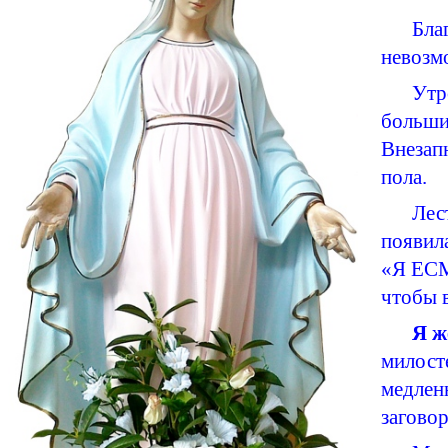
Бла
невозмо
Утр
большин
Внеза
пола.
Лес
появила
«Я ЕСМ
чтобы в
Я ж
милост
медлен
заговор