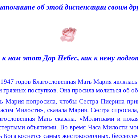
напомните об этой
диспенсации
своим др
 к нам этот Дар Небес, как к нему подг
я 1947 годов Благословенная Мать Мария являлась
и грязных поступков. Она просила молиться об о
ь Мария попросила, чтобы Сестра
Пиерина
приш
асом Милости», сказала Мария. Сестра спросила
агословенная Мать сказала: «Молитвами и пок
стертыми объятиями. Во время Часа Милости мо
ь Бога коснется самых жестокосердных, бессерде