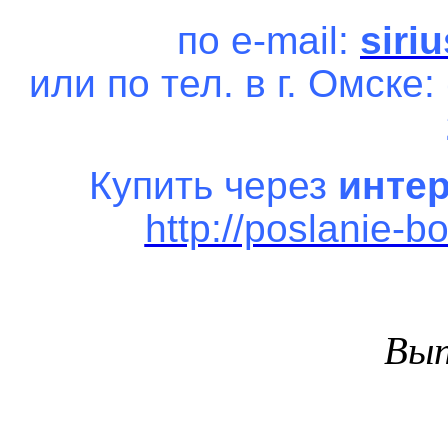
по e-
mail
:
siri
или по тел. в г. Омске:
Купить через
интер
http://poslanie-b
Вып