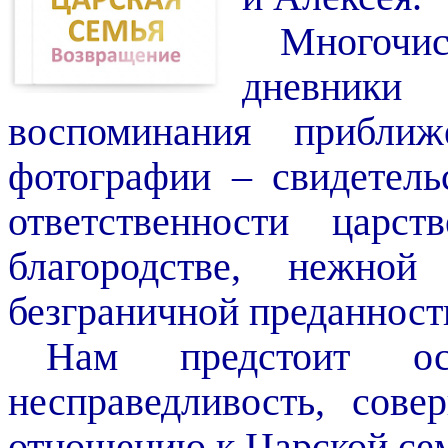
Многочи
дневники
воспоминания прибли
фотографии – свидетель
ответственности царс
благородстве, нежн
безграничной преданност
Нам предстоит ос
несправедливость, сов
отношению к Царской сем