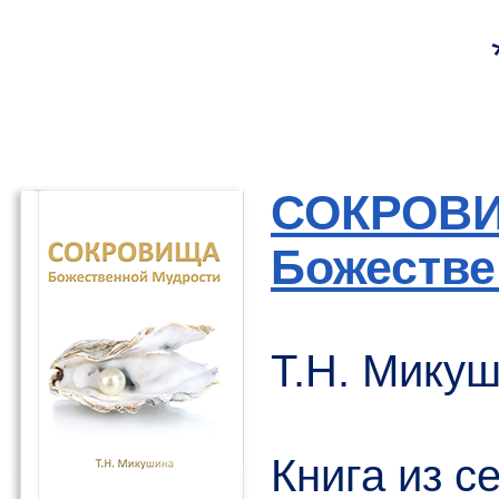
СОКРОВ
Божестве
Т.Н. М
ику
Книга из с