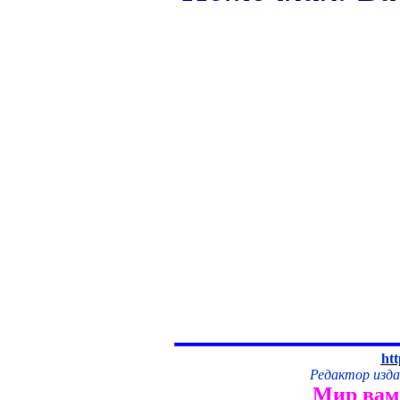
htt
Редактор изд
Мир вам,