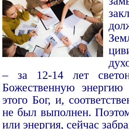
за
зак
дол
Зем
ци
дух
– за 12-14 лет
свето
Божественную энергию 
этого Бог, и, соответств
не был выполнен. Поэто
или энергия, сейчас забра